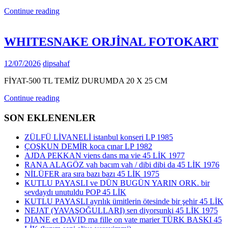
Continue reading
WHITESNAKE ORJİNAL FOTOKART
12/07/2026
dipsahaf
FİYAT-500 TL TEMİZ DURUMDA 20 X 25 CM
Continue reading
SON EKLENENLER
ZÜLFÜ LİVANELİ istanbul konseri LP 1985
ÇOŞKUN DEMİR koca çınar LP 1982
AJDA PEKKAN viens dans ma vie 45 LİK 1977
RANA ALAGÖZ vah bacım vah / dibi dibi da 45 LİK 1976
NİLÜFER ara sıra bazı bazı 45 LİK 1975
KUTLU PAYASLI ve DÜN BUGÜN YARIN ORK. bir
sevdaydı unutuldu POP 45 LİK
KUTLU PAYASLI ayrılık ümitlerin ötesinde bir şehir 45 LİK
NEJAT (YAVAŞOĞULLARI) sen diyorsunki 45 LİK 1975
DIANE et DAVID ma fille on vate marier TÜRK BASKI 45