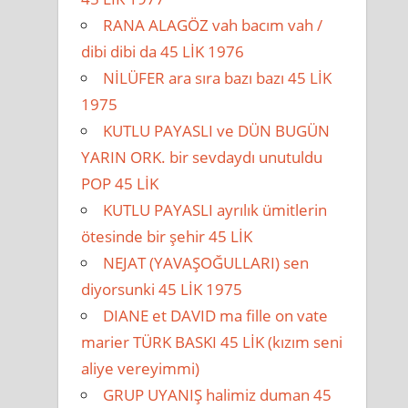
RANA ALAGÖZ vah bacım vah /
dibi dibi da 45 LİK 1976
NİLÜFER ara sıra bazı bazı 45 LİK
1975
KUTLU PAYASLI ve DÜN BUGÜN
YARIN ORK. bir sevdaydı unutuldu
POP 45 LİK
KUTLU PAYASLI ayrılık ümitlerin
ötesinde bir şehir 45 LİK
NEJAT (YAVAŞOĞULLARI) sen
diyorsunki 45 LİK 1975
DIANE et DAVID ma fille on vate
marier TÜRK BASKI 45 LİK (kızım seni
aliye vereyimmi)
GRUP UYANIŞ halimiz duman 45