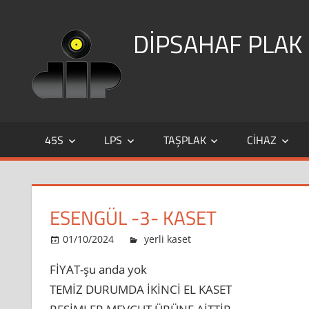
Skip
to
DİPSAHAF PLAK
content
DİPSAHAF
45S
LPS
TAŞPLAK
CIHAZ
ESENGÜL -3- KASET
ESENGÜL
01/10/2024
dipsahaf
yerli kaset
yorumlar kapalı
-3-
FİYAT-şu anda yok
KASET
TEMİZ DURUMDA İKİNCİ EL KASET
için