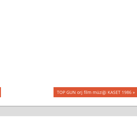
Next
TOP GUN orj film müziği KASET 1986
Post: