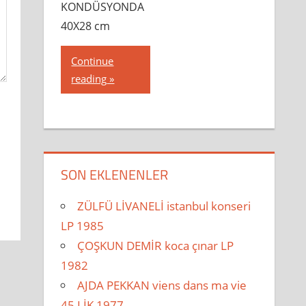
KONDÜSYONDA
40X28 cm
Continue
reading
SON EKLENENLER
ZÜLFÜ LİVANELİ istanbul konseri
LP 1985
ÇOŞKUN DEMİR koca çınar LP
1982
AJDA PEKKAN viens dans ma vie
45 LİK 1977