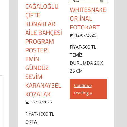
CAĞALOĞLU
WHITESNAKE
ÇİFTE
ORJİNAL
KONAKLAR
FOTOKART
AİLE BAHÇESİ
12/07/2026
PROGRAM
dipsahaf
FİYAT-500 TL
POSTERİ
TEMİZ
EMİN
DURUMDA 20 X
GÜNDÜZ
25 CM
SEVİM
KARANAYSEL
Continue
KOZALAK
reading
12/07/2026
dipsahaf
FİYAT-1000 TL
ORTA