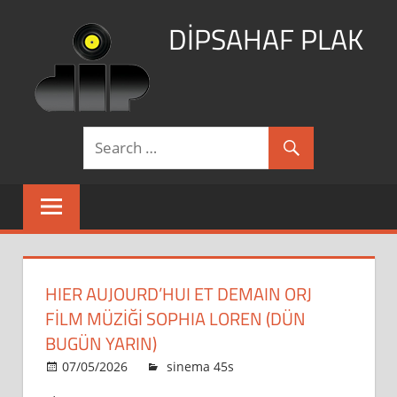
Skip
DİPSAHAF PLAK
to
content
DİPSAHAF
HIER AUJOURD’HUI ET DEMAIN ORJ
FILM MÜZIĞI SOPHIA LOREN (DÜN
BUGÜN YARIN)
HIER
07/05/2026
dipsahaf
sinema 45s
yorumlar kapalı
AUJOURD’HUI