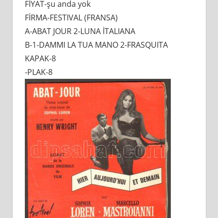
FİYAT-şu anda yok
ET
FİRMA-FESTIVAL (FRANSA)
DEMAIN
orj
A-ABAT JOUR 2-LUNA İTALIANA
film
B-1-DAMMI LA TUA MANO 2-FRASQUITA
müziği
KAPAK-8
SOPHIA
-PLAK-8
LOREN
(DÜN
BUGÜN
YARIN)
için