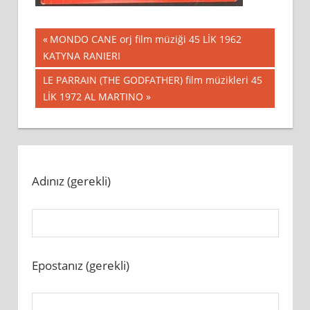
Yazı
Previous
MONDO CANE orj film müziği 45 LİK 1962
Post:
KATYNA RANIERI
gezinmesi
Next
LE PARRAIN (THE GODFATHER) film müzikleri 45
Post:
LİK 1972 AL MARTINO
Adınız (gerekli)
Epostanız (gerekli)