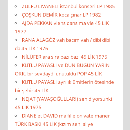
ZÜLFÜ LİVANELİ istanbul konseri LP 1985
ÇOŞKUN DEMİR koca çınar LP 1982
AJDA PEKKAN viens dans ma vie 45 LİK
1977
RANA ALAGÖZ vah bacım vah / dibi dibi
da 45 LİK 1976
NİLÜFER ara sıra bazı bazı 45 LİK 1975
KUTLU PAYASLI ve DÜN BUGÜN YARIN
ORK. bir sevdaydı unutuldu POP 45 LİK
KUTLU PAYASLI ayrılık ümitlerin ötesinde
bir şehir 45 LİK
NEJAT (YAVAŞOĞULLARI) sen diyorsunki
45 LİK 1975
DIANE et DAVID ma fille on vate marier
TÜRK BASKI 45 LİK (kızım seni aliye