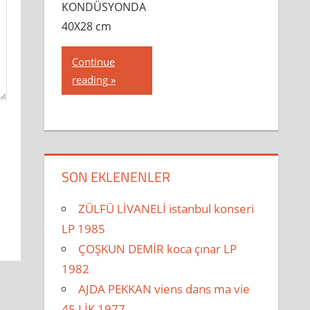
KONDÜSYONDA
40X28 cm
Continue
reading
SON EKLENENLER
ZÜLFÜ LİVANELİ istanbul konseri
LP 1985
ÇOŞKUN DEMİR koca çınar LP
1982
AJDA PEKKAN viens dans ma vie
45 LİK 1977