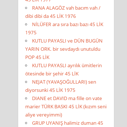
RANA ALAGÖZ vah bacım vah /
dibi dibi da 45 LİK 1976
NİLÜFER ara sıra bazı bazı 45 LİK
1975
KUTLU PAYASLI ve DÜN BUGÜN
YARIN ORK. bir sevdaydı unutuldu
POP 45 LİK
KUTLU PAYASLI ayrılık ümitlerin
ötesinde bir şehir 45 LİK
NEJAT (YAVAŞOĞULLARI) sen
diyorsunki 45 LİK 1975
DIANE et DAVID ma fille on vate
marier TÜRK BASKI 45 LİK (kızım seni
aliye vereyimmi)
GRUP UYANIŞ halimiz duman 45