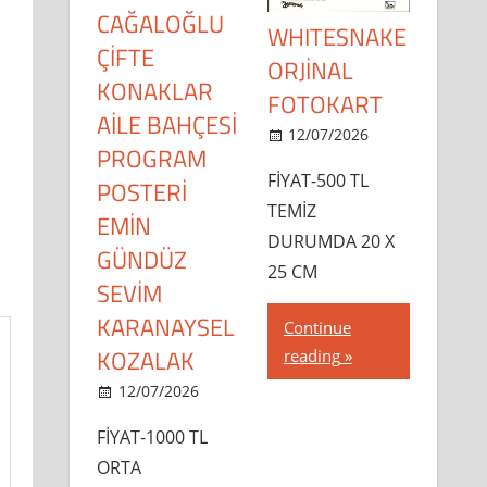
CAĞALOĞLU
WHITESNAKE
ÇİFTE
ORJİNAL
KONAKLAR
FOTOKART
AİLE BAHÇESİ
12/07/2026
PROGRAM
dipsahaf
FİYAT-500 TL
POSTERİ
TEMİZ
EMİN
DURUMDA 20 X
GÜNDÜZ
25 CM
SEVİM
KARANAYSEL
Continue
KOZALAK
reading
12/07/2026
dipsahaf
FİYAT-1000 TL
ORTA