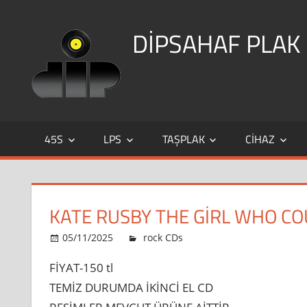
Skip
to
DİPSAHAF PLAK
content
DİPSAHAF
45S
LPS
TAŞPLAK
CIHAZ
KATE RUSBY THE GIRL WHO CO
KATE
05/11/2025
dipsahaf
rock CDs
yorumlar kapalı
RUSBY
FİYAT-150 tl
the
TEMİZ DURUMDA İKİNCİ EL CD
girl
who