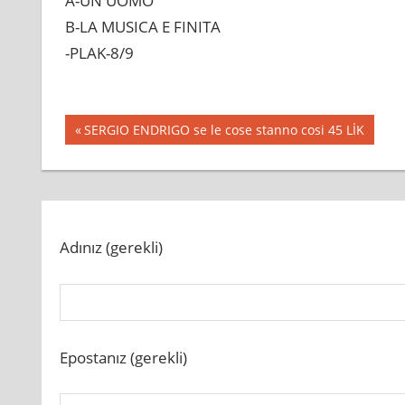
A-UN UOMO
LİK
B-LA MUSICA E FINITA
için
-PLAK-8/9
Yazı
Previous
SERGIO ENDRIGO se le cose stanno cosi 45 LİK
Post:
gezinmesi
Adınız (gerekli)
Epostanız (gerekli)