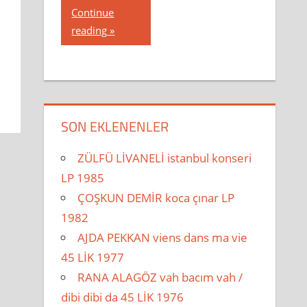
Continue
reading
SON EKLENENLER
ZÜLFÜ LİVANELİ istanbul konseri
LP 1985
ÇOŞKUN DEMİR koca çınar LP
1982
AJDA PEKKAN viens dans ma vie
45 LİK 1977
RANA ALAGÖZ vah bacım vah /
dibi dibi da 45 LİK 1976