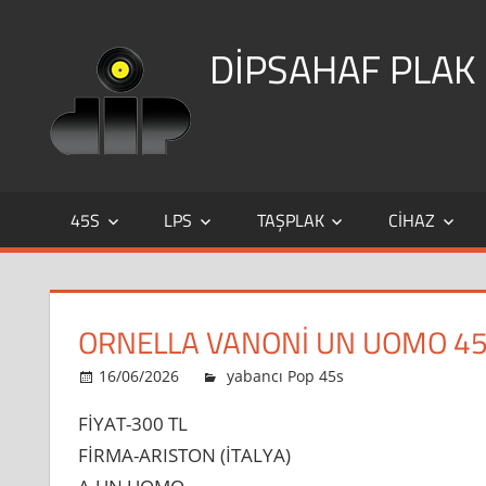
Skip
to
DİPSAHAF PLAK
content
DİPSAHAF
45S
LPS
TAŞPLAK
CIHAZ
ORNELLA VANONİ UN UOMO 45
ORNELLA
16/06/2026
dipsahaf
yabancı Pop 45s
yorumlar kap
VANONİ
FİYAT-300 TL
un
FİRMA-ARISTON (İTALYA)
uomo
45