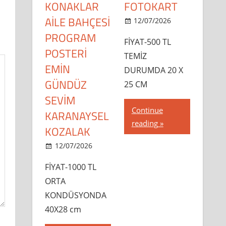
KONAKLAR
FOTOKART
AİLE BAHÇESİ
12/07/2026
dipsahaf
PROGRAM
FİYAT-500 TL
POSTERİ
TEMİZ
EMİN
DURUMDA 20 X
GÜNDÜZ
25 CM
SEVİM
Continue
KARANAYSEL
reading
KOZALAK
12/07/2026
dipsahaf
FİYAT-1000 TL
ORTA
KONDÜSYONDA
40X28 cm