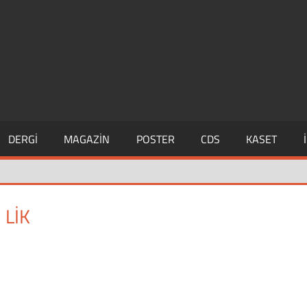
DERGI
MAGAZIN
POSTER
CDS
KASET
 LİK
alı