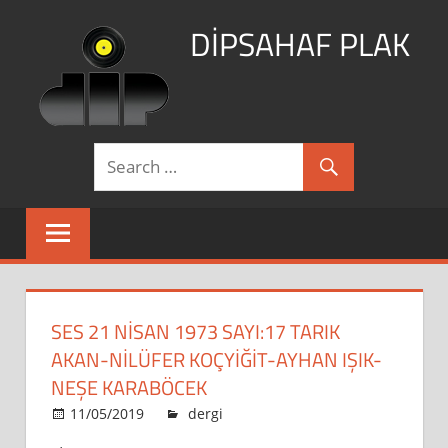
Skip
DİPSAHAF PLAK
to
content
DİPSAHAF
SES 21 NİSAN 1973 SAYI:17 TARIK
AKAN-NİLÜFER KOÇYİĞİT-AYHAN IŞIK-
NEŞE KARABÖCEK
11/05/2019
admin
dergi
Leave a comment