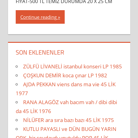
FİYAT-500 TL TEMİZ DURUMDA 20 X 25 CM
Continue reading
SON EKLENENLER
ZÜLFÜ LİVANELİ istanbul konseri LP 1985
ÇOŞKUN DEMİR koca çınar LP 1982
AJDA PEKKAN viens dans ma vie 45 LİK
1977
RANA ALAGÖZ vah bacım vah / dibi dibi
da 45 LİK 1976
NİLÜFER ara sıra bazı bazı 45 LİK 1975
KUTLU PAYASLI ve DÜN BUGÜN YARIN
ORK. bir sevdaydı unutuldu POP 45 LİK