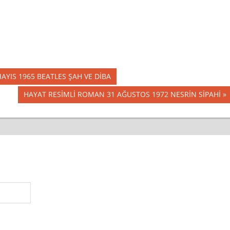
 MAYIS 1965 BEATLES ŞAH VE DİBA
Next
HAYAT RESİMLİ ROMAN 31 AĞUSTOS 1972 NESRİN SİPAHİ
Post: