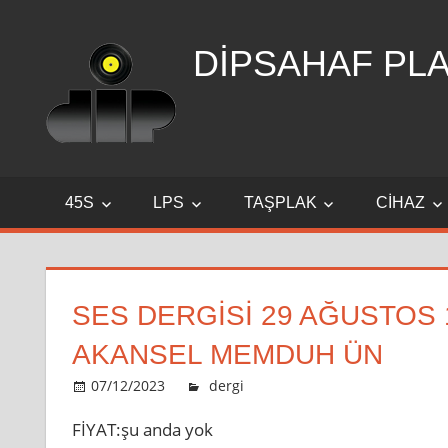
Skip
to
DİPSAHAF PL
content
DİPSAHAF
45S
LPS
TAŞPLAK
CIHAZ
SES DERGİSİ 29 AĞUSTOS 
AKANSEL MEMDUH ÜN
07/12/2023
admin
dergi
Leave a comment
FİYAT:şu anda yok