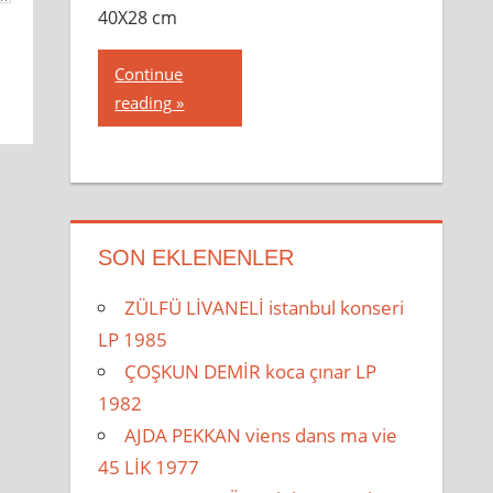
40X28 cm
Continue
reading
SON EKLENENLER
ZÜLFÜ LİVANELİ istanbul konseri
LP 1985
ÇOŞKUN DEMİR koca çınar LP
1982
AJDA PEKKAN viens dans ma vie
45 LİK 1977