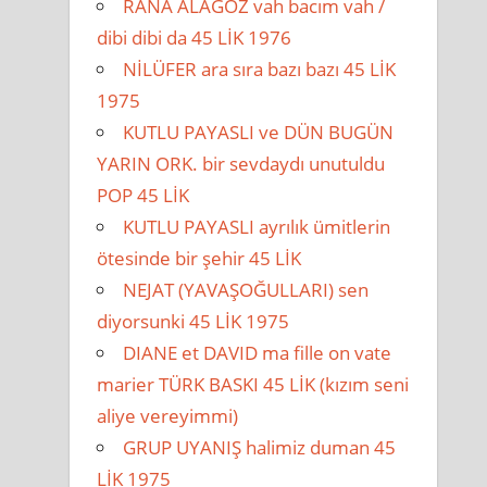
RANA ALAGÖZ vah bacım vah /
dibi dibi da 45 LİK 1976
NİLÜFER ara sıra bazı bazı 45 LİK
1975
KUTLU PAYASLI ve DÜN BUGÜN
YARIN ORK. bir sevdaydı unutuldu
POP 45 LİK
KUTLU PAYASLI ayrılık ümitlerin
ötesinde bir şehir 45 LİK
NEJAT (YAVAŞOĞULLARI) sen
diyorsunki 45 LİK 1975
DIANE et DAVID ma fille on vate
marier TÜRK BASKI 45 LİK (kızım seni
aliye vereyimmi)
GRUP UYANIŞ halimiz duman 45
LİK 1975