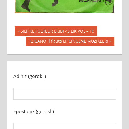
Yazı
Previous
SİLİFKE FOLKLOR EKİBİ 45 LİK VOL – 10
Post:
gezinmesi
Next
TZIGANO il flauto LP ÇİNGENE MÜZİKLERİ
Post:
Adınız (gerekli)
Epostanız (gerekli)