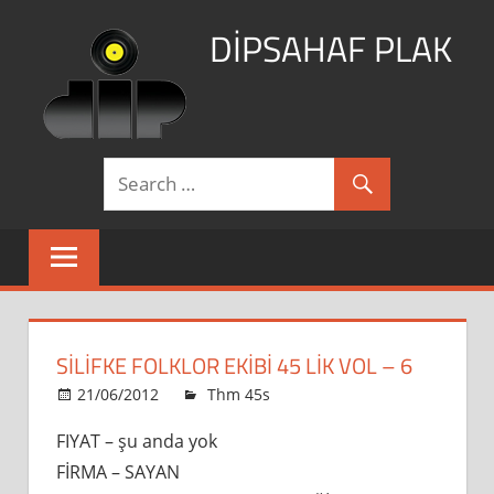
Skip
DİPSAHAF PLAK
to
content
DİPSAHAF
SİLİFKE FOLKLOR EKİBİ 45 LİK VOL – 6
21/06/2012
admin
Thm 45s
Leave a comment
FIYAT – şu anda yok
FİRMA – SAYAN