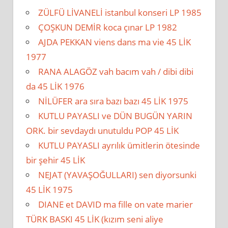
ZÜLFÜ LİVANELİ istanbul konseri LP 1985
ÇOŞKUN DEMİR koca çınar LP 1982
AJDA PEKKAN viens dans ma vie 45 LİK
1977
RANA ALAGÖZ vah bacım vah / dibi dibi
da 45 LİK 1976
NİLÜFER ara sıra bazı bazı 45 LİK 1975
KUTLU PAYASLI ve DÜN BUGÜN YARIN
ORK. bir sevdaydı unutuldu POP 45 LİK
KUTLU PAYASLI ayrılık ümitlerin ötesinde
bir şehir 45 LİK
NEJAT (YAVAŞOĞULLARI) sen diyorsunki
45 LİK 1975
DIANE et DAVID ma fille on vate marier
TÜRK BASKI 45 LİK (kızım seni aliye