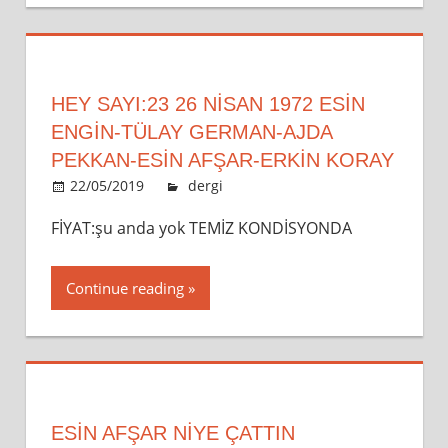
HEY SAYI:23 26 NİSAN 1972 ESİN
ENGİN-TÜLAY GERMAN-AJDA
PEKKAN-ESİN AFŞAR-ERKİN KORAY
22/05/2019
admin
dergi
Leave a comment
FİYAT:şu anda yok TEMİZ KONDİSYONDA
Continue reading
ESİN AFŞAR NIYE ÇATTIN