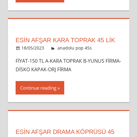
ESİN AFŞAR KARA TOPRAK 45 LİK
18/05/2023
admin
anadolu pop 45s
Leave a
comment
FİYAT-150 TL A-KARA TOPRAK B-YUNUS FİRMA-
DİSKO KAPAK-ORJ FİRMA
Continue reading
ESİN AFŞAR DRAMA KÖPRÜSÜ 45