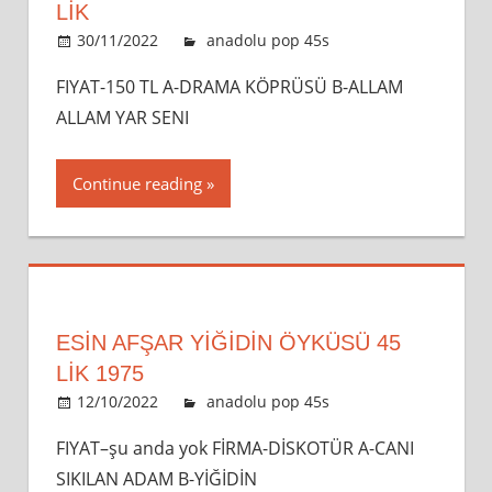
LİK
30/11/2022
admin
anadolu pop 45s
Leave a
comment
FIYAT-150 TL A-DRAMA KÖPRÜSÜ B-ALLAM
ALLAM YAR SENI
Continue reading
ESİN AFŞAR YIĞIDIN ÖYKÜSÜ 45
LİK 1975
12/10/2022
admin
anadolu pop 45s
Leave a
comment
FIYAT–şu anda yok FİRMA-DİSKOTÜR A-CANI
SIKILAN ADAM B-YİĞİDİN