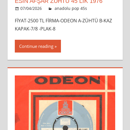
ESİN AFŞAR ZÜHTÜ 45 LİK 1976
07/04/2026
admin
anadolu pop 45s
Leave a
comment
FİYAT-2500 TL FİRMA-ODEON A-ZÜHTÜ B-KAZ
KAPAK-7/8 -PLAK-8
Continue reading