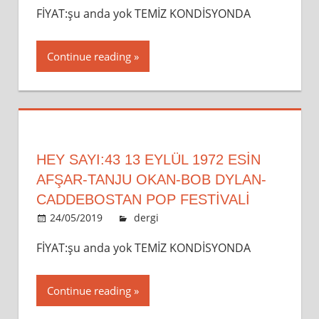
FİYAT:şu anda yok TEMİZ KONDİSYONDA
Continue reading
HEY SAYI:43 13 EYLÜL 1972 ESİN
AFŞAR-TANJU OKAN-BOB DYLAN-
CADDEBOSTAN POP FESTİVALİ
24/05/2019
admin
dergi
Leave a comment
FİYAT:şu anda yok TEMİZ KONDİSYONDA
Continue reading