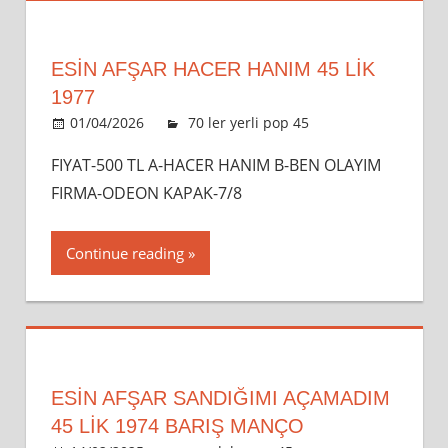
ESİN AFŞAR HACER HANIM 45 LİK
1977
01/04/2026
admin
70 ler yerli pop 45
Leave a
comment
FIYAT-500 TL A-HACER HANIM B-BEN OLAYIM
FIRMA-ODEON KAPAK-7/8
Continue reading
ESİN AFŞAR SANDIĞIMI AÇAMADIM
45 LİK 1974 BARIŞ MANÇO