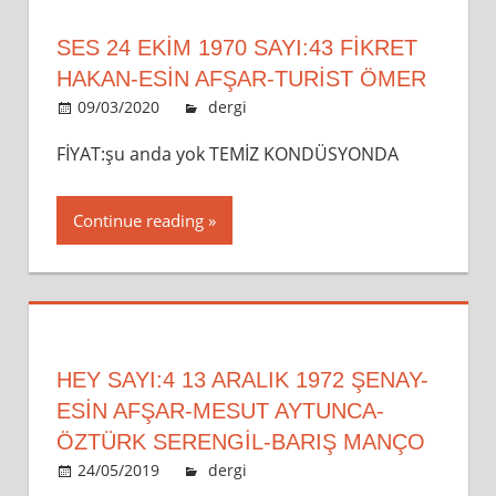
SES 24 EKİM 1970 SAYI:43 FİKRET
HAKAN-ESİN AFŞAR-TURİST ÖMER
09/03/2020
admin
dergi
Leave a comment
FİYAT:şu anda yok TEMİZ KONDÜSYONDA
Continue reading
HEY SAYI:4 13 ARALIK 1972 ŞENAY-
ESİN AFŞAR-MESUT AYTUNCA-
ÖZTÜRK SERENGİL-BARIŞ MANÇO
24/05/2019
admin
dergi
Leave a comment