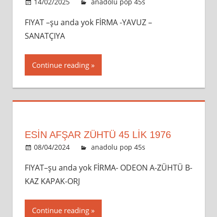
14/02/2025
admin
anadolu pop 45s
Leave a
comment
FIYAT –şu anda yok FİRMA -YAVUZ –
SANATÇIYA
Continue reading
ESİN AFŞAR ZÜHTÜ 45 LİK 1976
08/04/2024
admin
anadolu pop 45s
Leave a
comment
FIYAT–şu anda yok FİRMA- ODEON A-ZÜHTÜ B-
KAZ KAPAK-ORJ
Continue reading