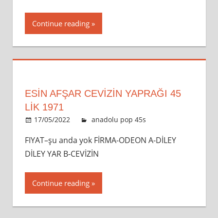
Continue reading
ESİN AFŞAR CEVIZIN YAPRAĞI 45
LİK 1971
17/05/2022
admin
anadolu pop 45s
Leave a
comment
FIYAT–şu anda yok FİRMA-ODEON A-DİLEY
DİLEY YAR B-CEVİZİN
Continue reading