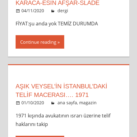
KARACA-ESİN AFŞAR-SLADE
04/11/2020
admin
dergi
Leave a comment
FİYAT:şu anda yok TEMİZ DURUMDA
Continue reading
AŞIK VEYSEL’IN İSTANBUL’DAKI
TELIF MACERASI…. 1971
01/10/2020
admin
ana sayfa
,
magazin
Leave a
comment
1971 kışında avukatının ısrarı üzerine telif
haklarını takip