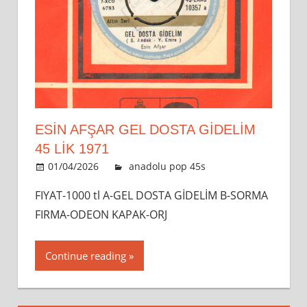
ESİN AFŞAR GEL DOSTA GIDELIM
45 LİK 1971
01/04/2026
admin
anadolu pop 45s
Leave a
comment
FIYAT-1000 tl A-GEL DOSTA GİDELİM B-SORMA
FIRMA-ODEON KAPAK-ORJ
Continue reading