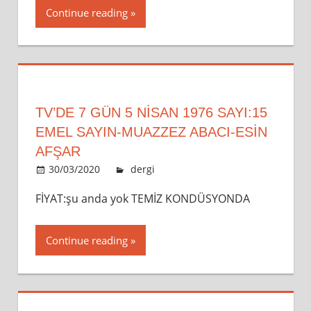
Continue reading
TV’DE 7 GÜN 5 NİSAN 1976 SAYI:15
EMEL SAYIN-MUAZZEZ ABACI-ESİN
AFŞAR
30/03/2020
admin
dergi
Leave a comment
FİYAT:şu anda yok TEMİZ KONDÜSYONDA
Continue reading