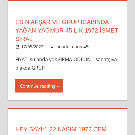
ESİN AFŞAR VE GRUP İCABINDA
YAĞAN YAĞMUR 45 LİK 1972 İSMET
SIRAL
17/05/2022
admin
anadolu pop 45s
Leave a
comment
FIYAT–şu anda yok FİRMA-ODEON – sanatçıya
plakda GRUP
Continue reading
HEY SAYI:1 22 KASIM 1972 CEM