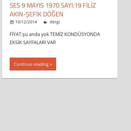
SES 9 MAYIS 1970 SAYI:19 FİLİZ
AKIN-ŞEFİK DÖĞEN
10/12/2014
admin
dergi
Leave a comment
FİYAT:şu anda yok TEMİZ KONDÜSYONDA
EKSİK SAYFALARI VAR
Continue reading