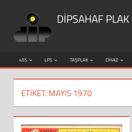
Skip
to
DİPSAHAF PLAK
content
DİPSAHAF
45S
LPS
TAŞPLAK
CIHAZ
ETIKET:
MAYIS 1970