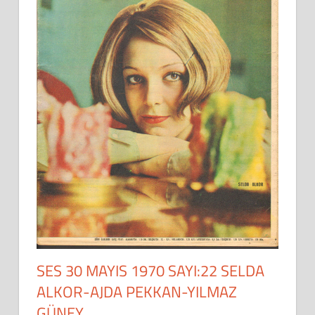
SES 30 MAYIS 1970 SAYI:22 SELDA
ALKOR-AJDA PEKKAN-YILMAZ
GÜNEY