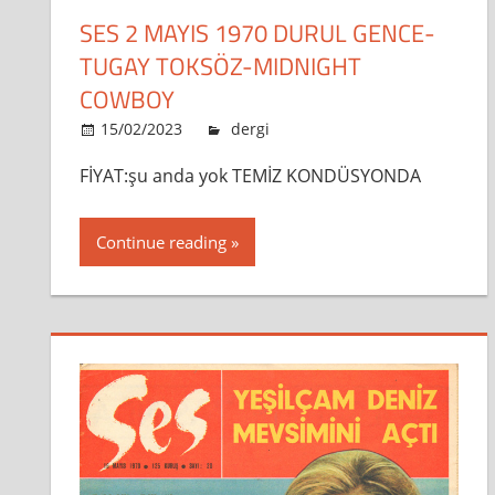
SES 2 MAYIS 1970 DURUL GENCE-
TUGAY TOKSÖZ-MIDNIGHT
COWBOY
15/02/2023
admin
dergi
Leave a comment
FİYAT:şu anda yok TEMİZ KONDÜSYONDA
Continue reading