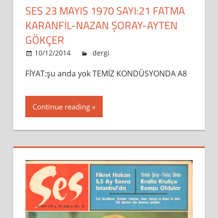
SES 23 MAYIS 1970 SAYI:21 FATMA
KARANFİL-NAZAN ŞORAY-AYTEN
GÖKÇER
10/12/2014
admin
dergi
Leave a comment
FİYAT:şu anda yok TEMİZ KONDÜSYONDA A8
Continue reading