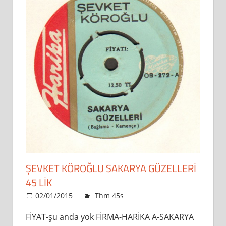
ŞEVKET KÖROĞLU SAKARYA GÜZELLERI
45 LİK
02/01/2015
admin
Thm 45s
Leave a comment
FİYAT-şu anda yok FİRMA-HARİKA A-SAKARYA