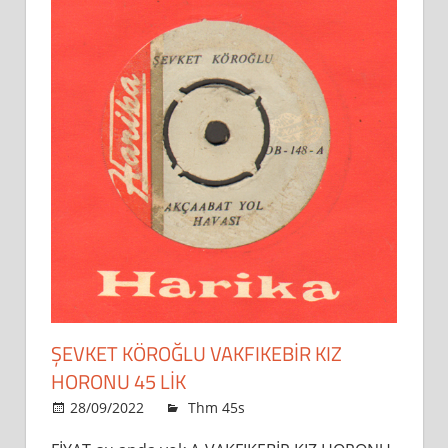
ŞEVKET KÖROĞLU VAKFIKEBIR KIZ
HORONU 45 LİK
28/09/2022
admin
Thm 45s
Leave a comment