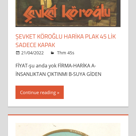
ŞEVKET KÖROĞLU HARİKA PLAK 45 LİK
SADECE KAPAK
21/04/2022
admin
Thm 45s
Leave a comment
FİYAT-şu anda yok FİRMA-HARİKA A-
İNSANLIKTAN ÇIKTINMI B-SUYA GİDEN
Continue reading