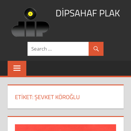
Skip
DİPSAHAF PLAK
to
content
DİPSAHAF
ETIKET:
ŞEVKET KÖROĞLU