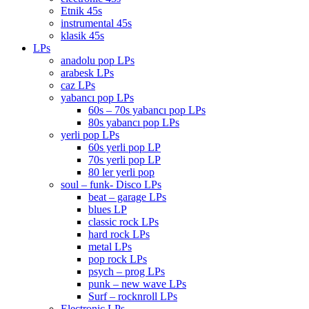
Etnik 45s
instrumental 45s
klasik 45s
LPs
anadolu pop LPs
arabesk LPs
caz LPs
yabancı pop LPs
60s – 70s yabancı pop LPs
80s yabancı pop LPs
yerli pop LPs
60s yerli pop LP
70s yerli pop LP
80 ler yerli pop
soul – funk- Disco LPs
beat – garage LPs
blues LP
classic rock LPs
hard rock LPs
metal LPs
pop rock LPs
psych – prog LPs
punk – new wave LPs
Surf – rocknroll LPs
Electronic LPs