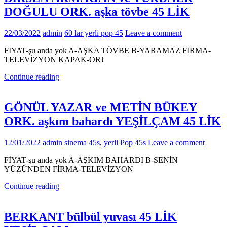
DOĞULU ORK. aşka tövbe 45 LİK
22/03/2022
admin
60 lar yerli pop 45
Leave a comment
FIYAT-şu anda yok A-AŞKA TÖVBE B-YARAMAZ FIRMA-
TELEVİZYON KAPAK-ORJ
Continue reading
GÖNÜL YAZAR ve METİN BÜKEY
ORK. aşkım bahardı YEŞİLÇAM 45 LİK
12/01/2022
admin
sinema 45s
,
yerli Pop 45s
Leave a comment
FİYAT-şu anda yok A-AŞKIM BAHARDI B-SENİN
YÜZÜNDEN FİRMA-TELEVİZYON
Continue reading
BERKANT bülbül yuvası 45 LİK