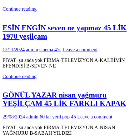
Continue reading
ESİN ENGİN seven ne yapmaz 45 LİK
1970 yeşilçam
12/11/2024
admin
sinema 45s
Leave a comment
FIYAT–şu anda yok FİRMA-TELEVİZYON A-KALBİMİN
EFENDİSİ B-SEVEN NE
Continue reading
GÖNÜL YAZAR nisan yağmuru
YEŞİLÇAM 45 LİK FARKLI KAPAK
29/08/2024
admin
60 lar yerli pop 45
Leave a comment
FIYAT–şu anda yok FİRMA-TELEVİZYON A-NİSAN
YAĞMURU B-SABAH YILDIZI