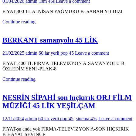
01/04/2026
admin
Tsm 45s
Leave a comment
FİYAT:300 TL A -NİSAN YAĞMURU B -SABAH YILDIZI
Continue reading
BERKANT samanyolu 45 LİK
21/02/2025
admin
60 lar yerli pop 45
Leave a comment
FIYAT–400 TL FİRMA-TELEVİZYON A-SAMANYOLU B-
ÖZLEDİM SENİ -PLAK-8
Continue reading
NESRİN SİPAHİ son hıçkırık ORJ FİLM
MÜZİĞİ 45 LİK YEŞİLÇAM
12/11/2024
admin
60 lar yerli pop 45
,
sinema 45s
Leave a comment
FİYAT-şu anda yok FİRMA-TELEVİZYON A-SON HIÇKIRIK
B-HAYAT SEVİNCE