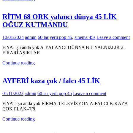
RİTM 68 ORK yalancı dünya 45 LİK
OĞUZ KUTMANDU
10/01/2024
admin
60 lar yerli pop 45
,
sinema 45s
Leave a comment
FIYAT-şu anda yok A-YALANCI DÜNYA B-1-YALNIZLIK 2-
FİRARİ AŞIKLAR
Continue reading
AYFERİ kaza çok / falcı 45 LİK
01/11/2023
admin
60 lar yerli pop 45
Leave a comment
FIYAT–şu anda yok FİRMA-TELEVİZYON A-FALCI B-KAZA
ÇOK PLAK–7/8
Continue reading