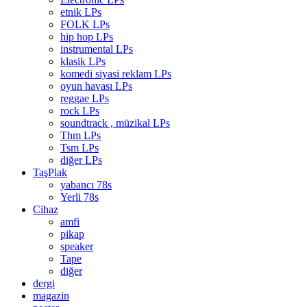
etnik LPs
FOLK LPs
hip hop LPs
instrumental LPs
klasik LPs
komedi siyasi reklam LPs
oyun havası LPs
reggae LPs
rock LPs
soundtrack , müzikal LPs
Thm LPs
Tsm LPs
diğer LPs
TaşPlak
yabancı 78s
Yerli 78s
Cihaz
amfi
pikap
speaker
Tape
diğer
dergi
magazin