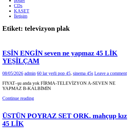
poster
CDs
KASET
İletişim
Etiket:
televizyon plak
ESİN ENGİN seven ne yapmaz 45 LİK
YEŞİLÇAM
08/05/2026
admin
60 lar yerli pop 45
,
sinema 45s
Leave a comment
FIYAT–şu anda yok FİRMA-TELEVİZYON A-SEVEN NE
YAPMAZ B-KALBİMİN
Continue reading
ÜSTÜN POYRAZ SET ORK. mahçup kız
45 LİK