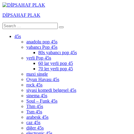
Skip
to
DİPSAHAF PLAK
content
Search
Search
DİPSAHAF
for:
45s
anadolu pop 45s
yabancı Pop 45s
80s yabancı pop 45s
yerli Pop 45s
60 lar yerli pop 45
70 ler yerli pop 45
maxi single
Oyun Havası 45s
rock 45s
siyasi komedi belgesel 45s
sinema 45s
Soul – Funk 45s
Thm 45s
Tsm 45s
arabesk 45s
caz 45s
diğer 45s
electronic 45s