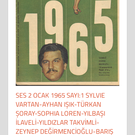
SES 2 OCAK 1965 SAYI:1 SYLVIE
VARTAN-AYHAN IŞIK-TÜRKAN
ŞORAY-SOPHIA LOREN-YILBAŞI
İLAVELİ-YILDIZLAR TAKVİMLİ-
ZEYNEP DEĞİRMENCİOĞLU-BARIŞ