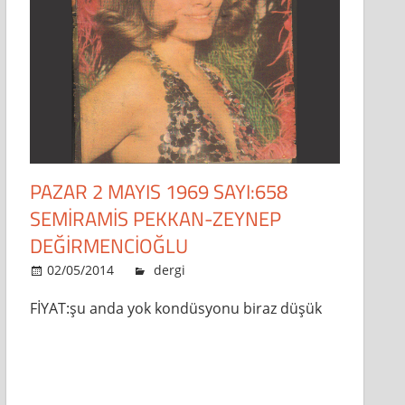
PAZAR 2 MAYIS 1969 SAYI:658
SEMİRAMİS PEKKAN-ZEYNEP
DEĞİRMENCİOĞLU
02/05/2014
admin
dergi
Leave a comment
FİYAT:şu anda yok kondüsyonu biraz düşük