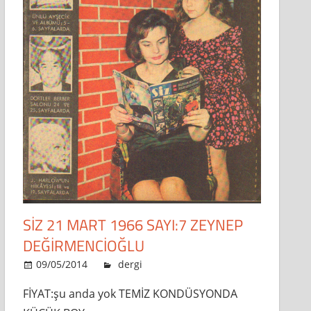
SİZ 21 MART 1966 SAYI:7 ZEYNEP
DEĞİRMENCİOĞLU
09/05/2014
admin
dergi
Leave a comment
FİYAT:şu anda yok TEMİZ KONDÜSYONDA