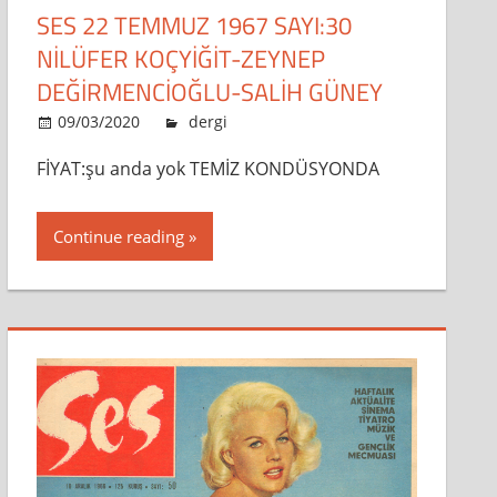
SES 22 TEMMUZ 1967 SAYI:30
NİLÜFER KOÇYİĞİT-ZEYNEP
DEĞİRMENCİOĞLU-SALİH GÜNEY
09/03/2020
admin
dergi
Leave a comment
FİYAT:şu anda yok TEMİZ KONDÜSYONDA
Continue reading