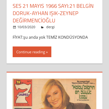
SES 21 MAYIS 1966 SAYI:21 BELGİN
DORUK-AYHAN IŞIK-ZEYNEP
DEĞİRMENCİOĞLU
10/03/2020
admin
dergi
Leave a comment
FİYAT:şu anda yok TEMİZ KONDÜSYONDA
Continue reading