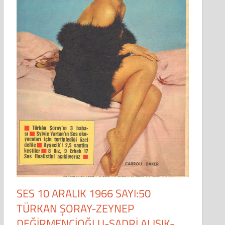
SES 10 ARALIK 1966 SAYI:50
TÜRKAN ŞORAY-ZEYNEP
DEĞİRMENCİOĞLU-SADRİ ALIŞIK-