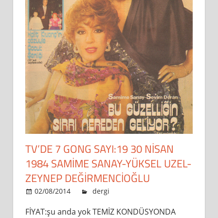
TV’DE 7 GONG SAYI:19 30 NİSAN
1984 SAMİME SANAY-YÜKSEL UZEL-
ZEYNEP DEĞİRMENCİOĞLU
02/08/2014
admin
dergi
Leave a comment
FİYAT:şu anda yok TEMİZ KONDÜSYONDA