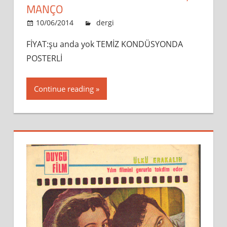
MANÇO
10/06/2014
admin
dergi
Leave a comment
FİYAT:şu anda yok TEMİZ KONDÜSYONDA
POSTERLİ
Continue reading