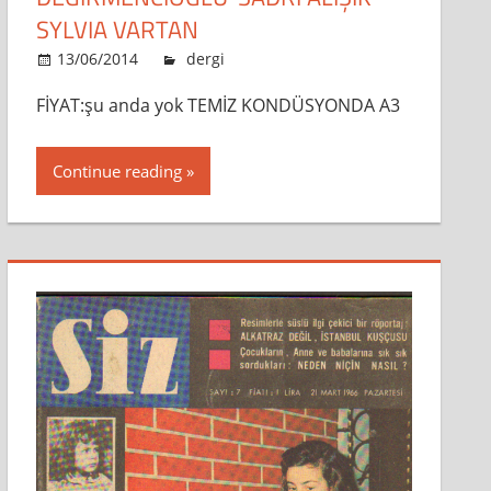
SYLVIA VARTAN
13/06/2014
admin
dergi
Leave a comment
FİYAT:şu anda yok TEMİZ KONDÜSYONDA A3
Continue reading