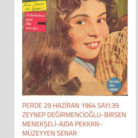
PERDE 29 HAZİRAN 1964 SAYI:39
ZEYNEP DEĞİRMENCİOĞLU-BİRSEN
MENEKŞELİ-AJDA PEKKAN-
MÜZEYYEN SENAR