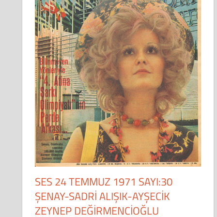
SES 24 TEMMUZ 1971 SAYI:30
ŞENAY-SADRİ ALIŞIK-AYŞECİK
ZEYNEP DEĞİRMENCİOĞLU