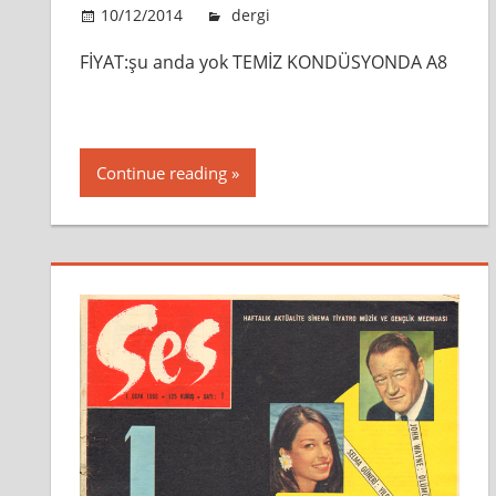
10/12/2014
admin
dergi
Leave a comment
FİYAT:şu anda yok TEMİZ KONDÜSYONDA A8
Continue reading