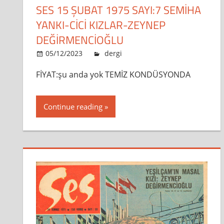
SES 15 ŞUBAT 1975 SAYI:7 SEMİHA
YANKI-CİCİ KIZLAR-ZEYNEP
DEĞİRMENCİOĞLU
05/12/2023
admin
dergi
Leave a comment
FİYAT:şu anda yok TEMİZ KONDÜSYONDA
Continue reading