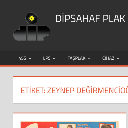
Skip
to
DİPSAHAF PLAK
content
DİPSAHAF
45S
LPS
TAŞPLAK
CIHAZ
ETIKET:
ZEYNEP DEĞIRMENCIO