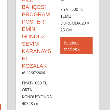
dipsahaf
BAHÇESİ
FİYAT-500 TL
PROGRAM
TEMİZ
POSTERİ
DURUMDA 20 X
EMİN
25 CM
GÜNDÜZ
Continue
SEVİM
reading
KARANAYS
EL
KOZALAK
12/07/2026
dipsahaf
FİYAT-1000 TL
ORTA
KONDÜSYONDA
40X28 cm