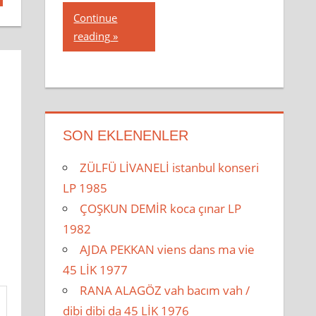
Continue
reading
SON EKLENENLER
ZÜLFÜ LİVANELİ istanbul konseri
LP 1985
ÇOŞKUN DEMİR koca çınar LP
1982
AJDA PEKKAN viens dans ma vie
45 LİK 1977
RANA ALAGÖZ vah bacım vah /
dibi dibi da 45 LİK 1976