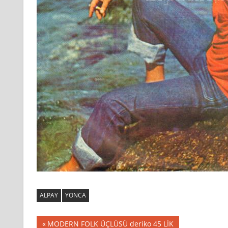
ALPAY
YONCA
Yazı
Previous
MODERN FOLK ÜÇLÜSÜ deriko 45 LİK