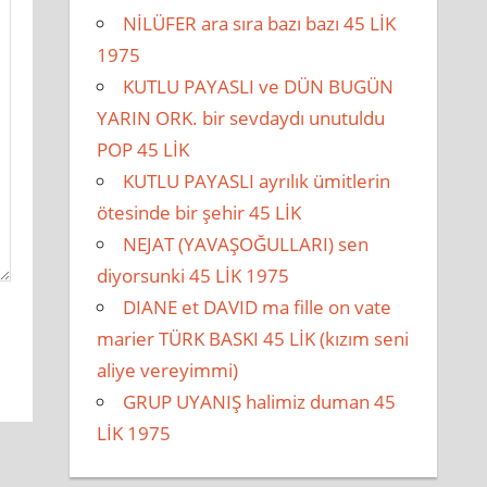
NİLÜFER ara sıra bazı bazı 45 LİK
1975
KUTLU PAYASLI ve DÜN BUGÜN
YARIN ORK. bir sevdaydı unutuldu
POP 45 LİK
KUTLU PAYASLI ayrılık ümitlerin
ötesinde bir şehir 45 LİK
NEJAT (YAVAŞOĞULLARI) sen
diyorsunki 45 LİK 1975
DIANE et DAVID ma fille on vate
marier TÜRK BASKI 45 LİK (kızım seni
aliye vereyimmi)
GRUP UYANIŞ halimiz duman 45
LİK 1975