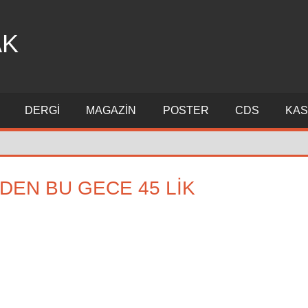
AK
DERGI
MAGAZIN
POSTER
CDS
KAS
DEN BU GECE 45 LİK
omment