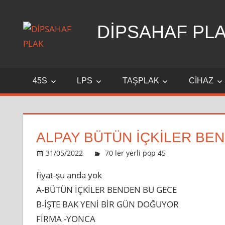
Skip
to
DİPSAHAF PL
content
DİPSAHAF
45S
LPS
TAŞPLAK
CIHAZ
ALPAY BÜTÜN IÇKILER BEN
31/05/2022
admin
70 ler yerli pop 45
Leave a c
fiyat-şu anda yok
A-BÜTÜN İÇKİLER BENDEN BU GECE
B-İŞTE BAK YENİ BİR GÜN DOĞUYOR
FİRMA -YONCA