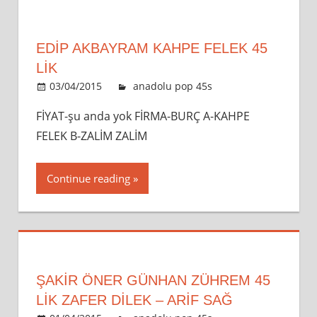
EDİP AKBAYRAM KAHPE FELEK 45
LİK
03/04/2015
admin
anadolu pop 45s
Leave a
comment
FİYAT-şu anda yok FİRMA-BURÇ A-KAHPE
FELEK B-ZALİM ZALİM
Continue reading
ŞAKİR ÖNER GÜNHAN ZÜHREM 45
LİK ZAFER DILEK – ARIF SAĞ