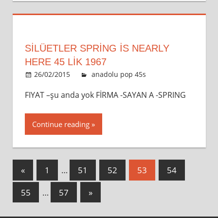
SİLÜETLER SPRING IS NEARLY
HERE 45 LİK 1967
26/02/2015
admin
anadolu pop 45s
Leave a
comment
FIYAT –şu anda yok FİRMA -SAYAN A -SPRING
Continue reading
Yazı
Previous
«
1
…
51
52
53
54
Posts
sayfalaması
Next
55
…
57
»
Posts