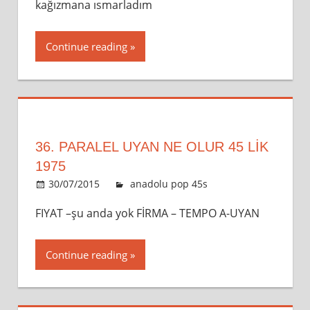
kağızmana ısmarladım
Continue reading
36. PARALEL UYAN NE OLUR 45 LİK
1975
30/07/2015
admin
anadolu pop 45s
Leave a
comment
FIYAT –şu anda yok FİRMA – TEMPO A-UYAN
Continue reading