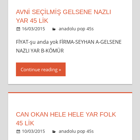
AVNİ SEÇİLMİŞ GELSENE NAZLI
YAR 45 LİK
16/03/2015
admin
anadolu pop 45s
Leave a
comment
FİYAT-şu anda yok FİRMA-SEYHAN A-GELSENE
NAZLI YAR B-KÖMÜR
Continue reading
CAN OKAN HELE HELE YAR FOLK
45 LİK
10/03/2015
admin
anadolu pop 45s
Leave a
comment