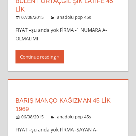
BÜLENT ORTAÇGİL ŞIK LATIFE 45
LİK
07/08/2015
admin
anadolu pop 45s
Leave a
comment
FIYAT –şu anda yok FİRMA -1 NUMARA A-
OLMALIMI
Continue reading
BARIŞ MANÇO KAĞIZMAN 45 LIK
1969
06/08/2015
admin
anadolu pop 45s
Leave a
comment
FIYAT –şu anda yok FİRMA -SAYAN A-