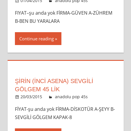
01/04/2015
admin
anadolu pop 45s
Leave a
comment
FIYAT–şu anda yok FİRMA-GÜVEN A-ZÜHREM
B-BEN BU YARALARA
Continue reading
ŞİRİN (İNCİ ASENA) SEVGILI
GÖLGEM 45 LİK
20/03/2015
admin
anadolu pop 45s
Leave a
comment
FİYAT-şu anda yok FİRMA-DİSKOTÜR A-ŞEYY B-
SEVGİLİ GÖLGEM KAPAK-8