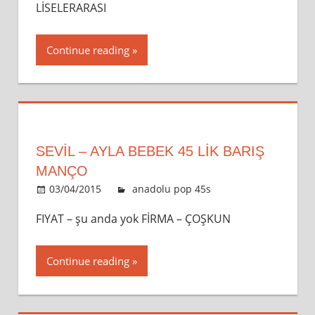
LİSELERARASI
Continue reading
SEVİL – AYLA BEBEK 45 LİK BARIŞ
MANÇO
03/04/2015
admin
anadolu pop 45s
Leave a
comment
FIYAT – şu anda yok FİRMA – ÇOŞKUN
Continue reading