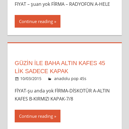
FIYAT – şuan yok FİRMA – RADYOFON A-HELE
Continue reading
GÜZİN ILE BAHA ALTIN KAFES 45
LİK SADECE KAPAK
10/03/2015
admin
anadolu pop 45s
Leave a
comment
FİYAT-şu anda yok FİRMA-DİSKOTÜR A-ALTIN
KAFES B-KIRMIZI KAPAK-7/8
Continue reading