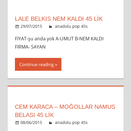
LALE BELKIS NEM KALDI 45 LİK
29/07/2015
admin
anadolu pop 45s
Leave a
comment
FIYAT-şu anda yok A-UMUT B-NEM KALDI
FIRMA- SAYAN
Continue reading
CEM KARACA – MOĞOLLAR NAMUS
BELASI 45 LİK
08/06/2015
admin
anadolu pop 45s
Leave a
comment