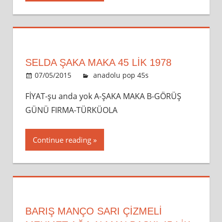
SELDA ŞAKA MAKA 45 LİK 1978
07/05/2015
admin
anadolu pop 45s
Leave a
comment
FİYAT-şu anda yok A-ŞAKA MAKA B-GÖRÜŞ
GÜNÜ FIRMA-TÜRKÜOLA
Continue reading
BARIŞ MANÇO SARI ÇIZMELI