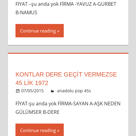
FIYAT –şu anda yok FİRMA -YAVUZ A-GURBET
B-NAMUS
Continue reading
KONTLAR DERE GEÇIT VERMEZSE
45 LİK 1972
07/05/2015
admin
anadolu pop 45s
Leave a
comment
FİYAT-şu anda yok FİRMA-SAYAN A-AŞK NEDEN
GÜLÜMSER B-DERE
Continue reading