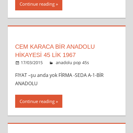
Continue reading
CEM KARACA BIR ANADOLU
HIKAYESI 45 LİK 1967
17/03/2015
admin
anadolu pop 45s
Leave a
comment
FIYAT –şu anda yok FİRMA -SEDA A-1-BİR
ANADOLU
Continue reading