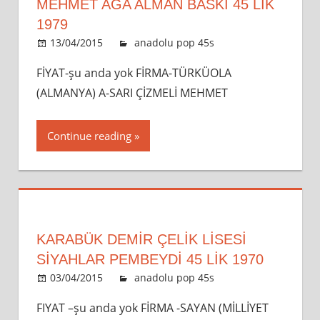
MEHMET AĞA ALMAN BASKI 45 LİK
1979
13/04/2015
admin
anadolu pop 45s
Leave a
comment
FİYAT-şu anda yok FİRMA-TÜRKÜOLA
(ALMANYA) A-SARI ÇİZMELİ MEHMET
Continue reading
KARABÜK DEMİR ÇELİK LİSESİ
SIYAHLAR PEMBEYDI 45 LİK 1970
03/04/2015
admin
anadolu pop 45s
Leave a
comment
FIYAT –şu anda yok FİRMA -SAYAN (MİLLİYET