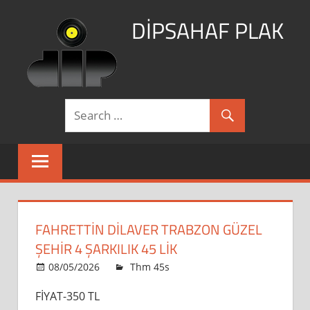
Skip
DİPSAHAF PLAK
to
content
DİPSAHAF
FAHRETTİN DİLAVER TRABZON GÜZEL
ŞEHIR 4 ŞARKILIK 45 LİK
FAHRETTİN
08/05/2026
dipsahaf
Thm 45s
yorumlar kapalı
DİLAVER
FİYAT-350 TL
trabzon