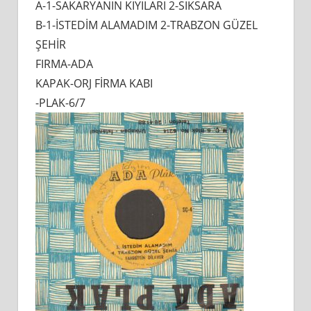
A-1-SAKARYANIN KIYILARI 2-SIKSARA
güzel
şehir
B-1-İSTEDİM ALAMADIM 2-TRABZON GÜZEL
4
ŞEHİR
ŞARKILIK
FIRMA-ADA
45
KAPAK-ORJ FİRMA KABI
LİK
-PLAK-6/7
için