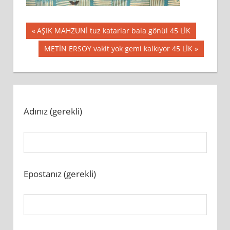
Yazı
Previous
AŞIK MAHZUNİ tuz katarlar bala gönül 45 LİK
Post:
gezinmesi
Next
METİN ERSOY vakit yok gemi kalkıyor 45 LİK
Post:
Adınız (gerekli)
Epostanız (gerekli)