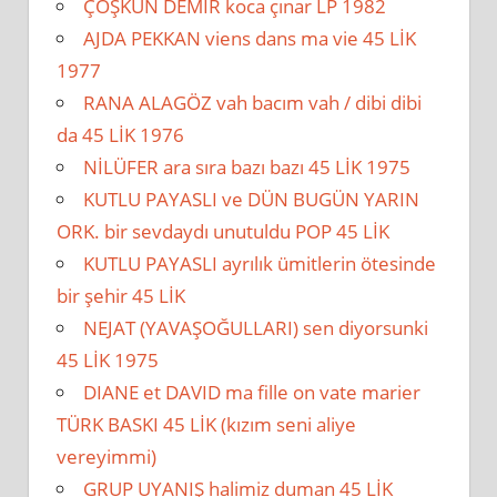
ÇOŞKUN DEMİR koca çınar LP 1982
AJDA PEKKAN viens dans ma vie 45 LİK
1977
RANA ALAGÖZ vah bacım vah / dibi dibi
da 45 LİK 1976
NİLÜFER ara sıra bazı bazı 45 LİK 1975
KUTLU PAYASLI ve DÜN BUGÜN YARIN
ORK. bir sevdaydı unutuldu POP 45 LİK
KUTLU PAYASLI ayrılık ümitlerin ötesinde
bir şehir 45 LİK
NEJAT (YAVAŞOĞULLARI) sen diyorsunki
45 LİK 1975
DIANE et DAVID ma fille on vate marier
TÜRK BASKI 45 LİK (kızım seni aliye
vereyimmi)
GRUP UYANIŞ halimiz duman 45 LİK