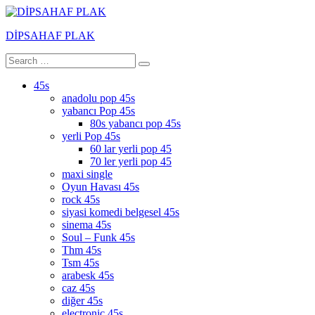
Skip
to
DİPSAHAF PLAK
content
Search
Search
DİPSAHAF
for:
45s
anadolu pop 45s
yabancı Pop 45s
80s yabancı pop 45s
yerli Pop 45s
60 lar yerli pop 45
70 ler yerli pop 45
maxi single
Oyun Havası 45s
rock 45s
siyasi komedi belgesel 45s
sinema 45s
Soul – Funk 45s
Thm 45s
Tsm 45s
arabesk 45s
caz 45s
diğer 45s
electronic 45s