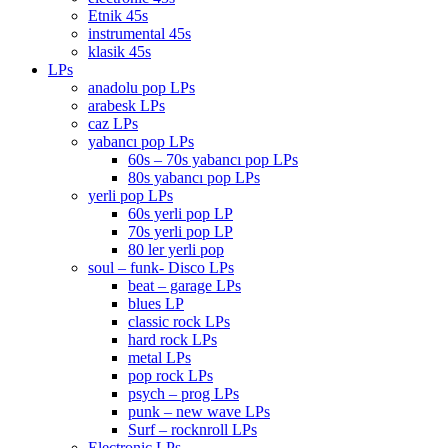
Etnik 45s
instrumental 45s
klasik 45s
LPs
anadolu pop LPs
arabesk LPs
caz LPs
yabancı pop LPs
60s – 70s yabancı pop LPs
80s yabancı pop LPs
yerli pop LPs
60s yerli pop LP
70s yerli pop LP
80 ler yerli pop
soul – funk- Disco LPs
beat – garage LPs
blues LP
classic rock LPs
hard rock LPs
metal LPs
pop rock LPs
psych – prog LPs
punk – new wave LPs
Surf – rocknroll LPs
Electronic LPs