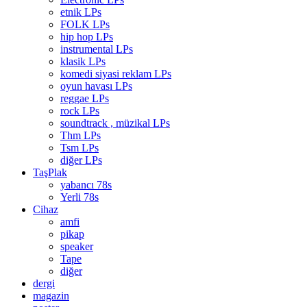
etnik LPs
FOLK LPs
hip hop LPs
instrumental LPs
klasik LPs
komedi siyasi reklam LPs
oyun havası LPs
reggae LPs
rock LPs
soundtrack , müzikal LPs
Thm LPs
Tsm LPs
diğer LPs
TaşPlak
yabancı 78s
Yerli 78s
Cihaz
amfi
pikap
speaker
Tape
diğer
dergi
magazin