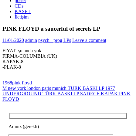
poster
CDs
KASET
İletişim
PINK FLOYD a saucerful of secrets LP
11/01/2020
admin
psych - prog LPs
Leave a comment
FIYAT–şu anda yok
FİRMA-COLUMBIA (UK)
KAPAK-8
-PLAK-8
1968
pink floyd
Yazı
Previous
M new york london paris munich TÜRK BASKI LP 1977
Post:
Next
UNDERGROUND TÜRK BASKI LP SADECE KAPAK PINK
gezinmesi
Post:
FLOYD
Adınız (gerekli)