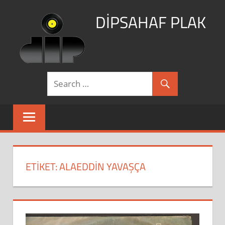
Skip
DİPSAHAF PLAK
to
content
DİPSAHAF
ETIKET:
ALAEDDIN YAVAŞÇA