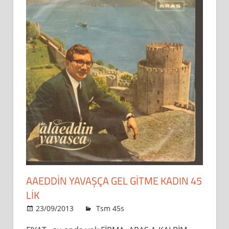
AAEDDİN YAVAŞÇA GEL GITME KADIN 45
LİK
23/09/2013
admin
Tsm 45s
Leave a comment