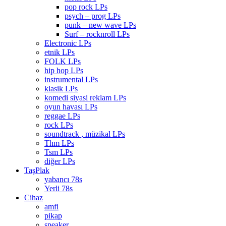
pop rock LPs
psych – prog LPs
punk – new wave LPs
Surf – rocknroll LPs
Electronic LPs
etnik LPs
FOLK LPs
hip hop LPs
instrumental LPs
klasik LPs
komedi siyasi reklam LPs
oyun havası LPs
reggae LPs
rock LPs
soundtrack , müzikal LPs
Thm LPs
Tsm LPs
diğer LPs
TaşPlak
yabancı 78s
Yerli 78s
Cihaz
amfi
pikap
speaker