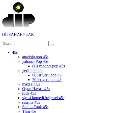
Skip
to
content
DİPSAHAF PLAK
Search
Search
DİPSAHAF
for:
45s
anadolu pop 45s
yabancı Pop 45s
80s yabancı pop 45s
yerli Pop 45s
60 lar yerli pop 45
70 ler yerli pop 45
maxi single
Oyun Havası 45s
rock 45s
siyasi komedi belgesel 45s
sinema 45s
Soul – Funk 45s
Thm 45s