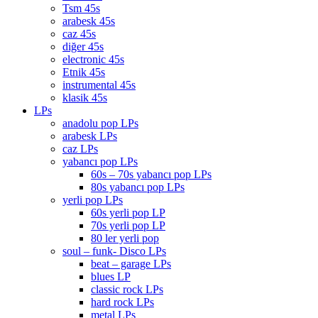
Tsm 45s
arabesk 45s
caz 45s
diğer 45s
electronic 45s
Etnik 45s
instrumental 45s
klasik 45s
LPs
anadolu pop LPs
arabesk LPs
caz LPs
yabancı pop LPs
60s – 70s yabancı pop LPs
80s yabancı pop LPs
yerli pop LPs
60s yerli pop LP
70s yerli pop LP
80 ler yerli pop
soul – funk- Disco LPs
beat – garage LPs
blues LP
classic rock LPs
hard rock LPs
metal LPs