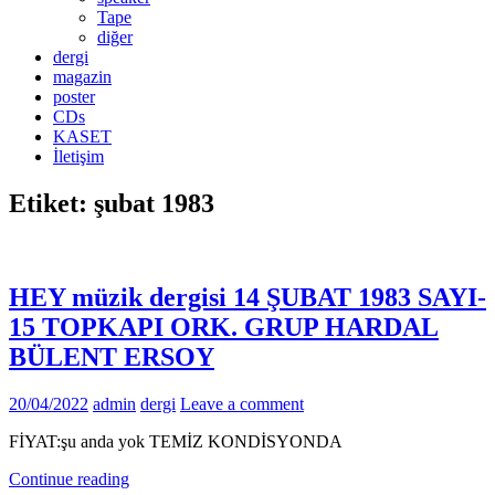
Tape
diğer
dergi
magazin
poster
CDs
KASET
İletişim
Etiket:
şubat 1983
HEY müzik dergisi 14 ŞUBAT 1983 SAYI-
15 TOPKAPI ORK. GRUP HARDAL
BÜLENT ERSOY
20/04/2022
admin
dergi
Leave a comment
FİYAT:şu anda yok TEMİZ KONDİSYONDA
Continue reading