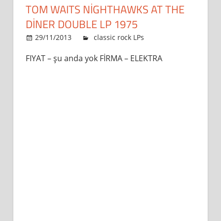
TOM WAITS NIGHTHAWKS AT THE
DINER DOUBLE LP 1975
29/11/2013
admin
classic rock LPs
Leave a commen
FIYAT – şu anda yok FİRMA – ELEKTRA
comment