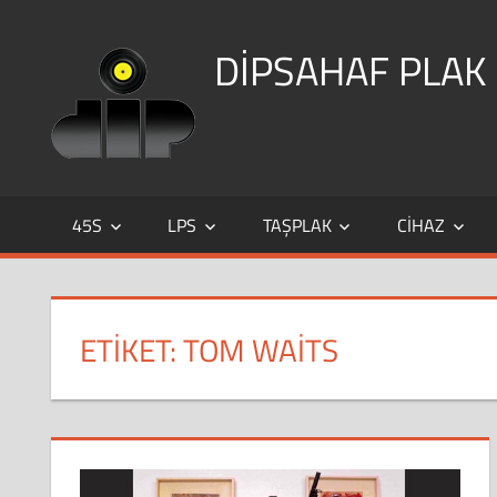
Skip
to
DİPSAHAF PLAK
content
DİPSAHAF
45S
LPS
TAŞPLAK
CIHAZ
ETIKET:
TOM WAITS