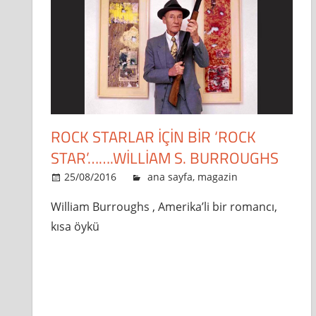
ROCK STARLAR IÇIN BIR ‘ROCK
STAR’…….WILLIAM S. BURROUGHS
25/08/2016
admin
ana sayfa
,
magazin
Leave a 
William Burroughs , Amerika’li bir romancı,
kısa öykü