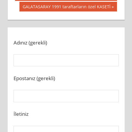
gezinmesi
Next
GALATASARAY 1991 taraftarların özel KASETİ
Post:
Adınız (gerekli)
Epostanız (gerekli)
İletiniz