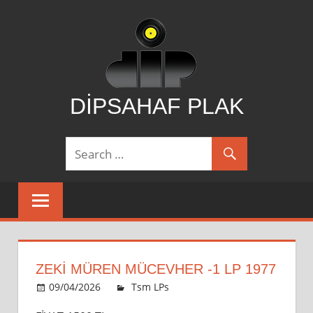
Skip
to
content
DİPSAHAF PLAK
DİPSAHAF
ZEKİ MÜREN MÜCEVHER -1 LP 1977
09/04/2026
admin
Tsm LPs
Leave a comment