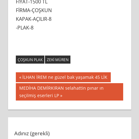
FİYAT-1500 TL
FİRMA-ÇOŞKUN
KAPAK-AÇILIR-8
-PLAK-8
ÇOŞKUN PLAK
ZEKI MÜREN
Yazı
Previous
İLHAN İREM ne güzel bak yaşamak 45 LİK
Post:
gezinmesi
Next
MEDİHA DEMİRKIRAN selahattin pınar ın
Post:
seçilmiş eserleri LP
Adınız (gerekli)