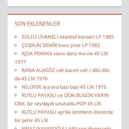
SON EKLENENLER
ZÜLFÜ LİVANELİ istanbul konseri LP 1985
ÇOŞKUN DEMİR koca çınar LP 1982
AJDA PEKKAN viens dans ma vie 45 LİK
1977
RANA ALAGÖZ vah bacım vah / dibi dibi
da 45 LİK 1976
NİLÜFER ara sıra bazı bazı 45 LİK 1975
KUTLU PAYASLI ve DÜN BUGÜN YARIN
ORK. bir sevdaydı unutuldu POP 45 LİK
KUTLU PAYASLI ayrılık ümitlerin ötesinde
bir şehir 45 LİK
NEJAT (YAVAŞOĞULLARI) sen diyorsunki