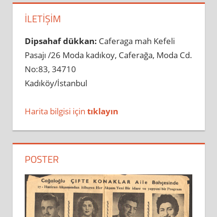
İLETIŞIM
Dipsahaf dükkan:
Caferaga mah Kefeli
Pasajı /26 Moda kadıkoy, Caferağa, Moda Cd.
No:83, 34710
Kadıköy/İstanbul
Harita bilgisi için
tıklayın
POSTER