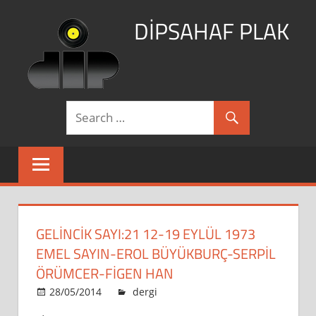
Skip
DİPSAHAF PLAK
to
content
DİPSAHAF
GELİNCİK SAYI:21 12-19 EYLÜL 1973
EMEL SAYIN-EROL BÜYÜKBURÇ-SERPİL
ÖRÜMCER-FİGEN HAN
28/05/2014
admin
dergi
Leave a comment