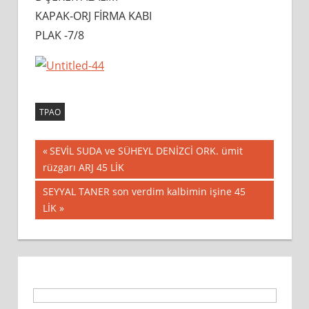
KAPAK-ORJ FİRMA KABI
PLAK -7/8
TPAO
Yazı
Previous
SEVİL SUDA ve SÜHEYL DENİZCİ ORK. ümit
Post:
rüzgarı ARJ 45 LİK
gezinmesi
Next
SEYYAL TANER son verdim kalbimin işine 45
Post:
LİK