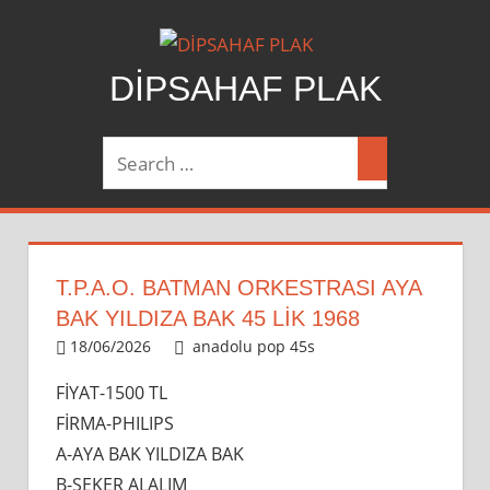
Skip
to
content
DİPSAHAF PLAK
DİPSAHAF
T.P.A.O. BATMAN ORKESTRASI AYA
BAK YILDIZA BAK 45 LİK 1968
18/06/2026
admin
anadolu pop 45s
Leave a
comment
FİYAT-1500 TL
FİRMA-PHILIPS
A-AYA BAK YILDIZA BAK
B-ŞEKER ALALIM