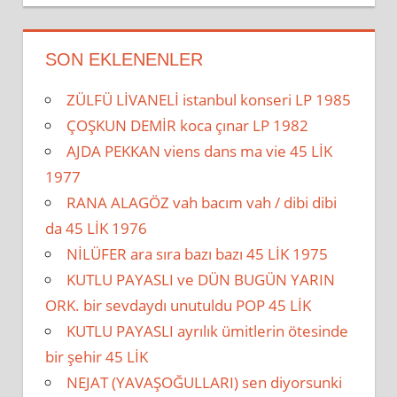
SON EKLENENLER
ZÜLFÜ LİVANELİ istanbul konseri LP 1985
ÇOŞKUN DEMİR koca çınar LP 1982
AJDA PEKKAN viens dans ma vie 45 LİK
1977
RANA ALAGÖZ vah bacım vah / dibi dibi
da 45 LİK 1976
NİLÜFER ara sıra bazı bazı 45 LİK 1975
KUTLU PAYASLI ve DÜN BUGÜN YARIN
ORK. bir sevdaydı unutuldu POP 45 LİK
KUTLU PAYASLI ayrılık ümitlerin ötesinde
bir şehir 45 LİK
NEJAT (YAVAŞOĞULLARI) sen diyorsunki