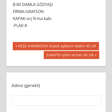
DENİZCİ
B-İKİ DAMLA GÖZYAŞI
ORK.
FIRMA-GRAFSON
bekleyiş
KAPAK-orj firma kabı
45
-PLAK-8
LİK
için
Yazı
Previous
NEŞE KARABÖCEK büyük aşkların kaderi 45 LİK
Post:
gezinmesi
Next
JUANITO içkim ve ben 45 LİK
Post:
Adınız (gerekli)