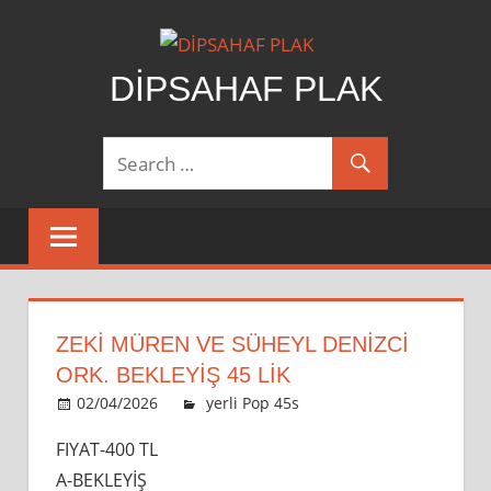
Skip
to
content
DİPSAHAF PLAK
DİPSAHAF
ZEKİ MÜREN VE SÜHEYL DENİZCİ
ORK. BEKLEYIŞ 45 LİK
ZEKİ
02/04/2026
dipsahaf
yerli Pop 45s
yorumlar kapalı
MÜREN
FIYAT-400 TL
ve
A-BEKLEYİŞ
SÜHEYL